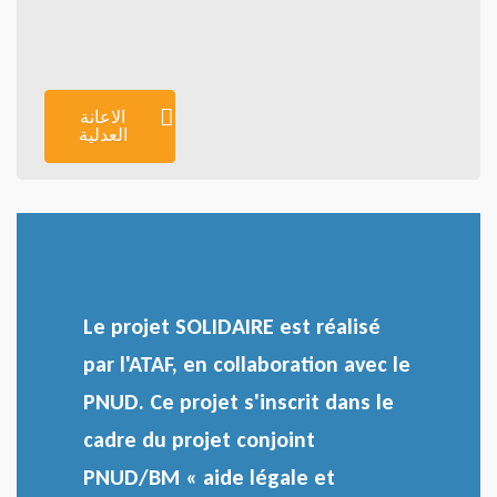
الاعانة
العدلية
Le projet SOLIDAIRE est réalisé
par l'ATAF, en collaboration avec le
PNUD. Ce projet s'inscrit dans le
cadre du projet conjoint
PNUD/BM « aide légale et