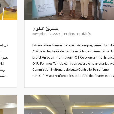
مشروع عنفوان
novembre 17, 2025
Projets et activités
في إطا
L’Association Tunisienne pour l’Accompagnement Familia
ATAF a eu le plaisir de participer à la deuxième partie du
بعنوان
projet Anfouen _ formation TOT Ce programme, financ
ONU Femmes Tunisie et mis en œuvre en partenariat ave
Commission Nationale de Lutte Contre le Terrorisme
تمحورت حول سبل الوقاية من التطرف وتعزيز قيم التسامح،...
(CNLCT), vise à renforcer les capacités des jeunes et des