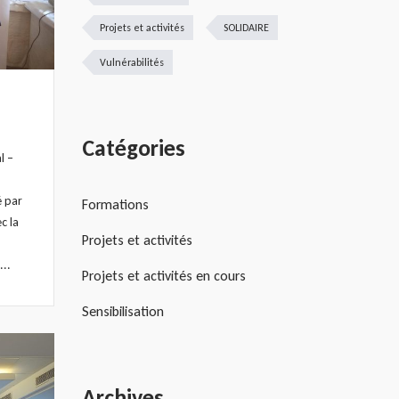
Projets et activités
SOLIDAIRE
Vulnérabilités
Catégories
l –
é par
Formations
c la
Projets et activités
...
Projets et activités en cours
Sensibilisation
Archives