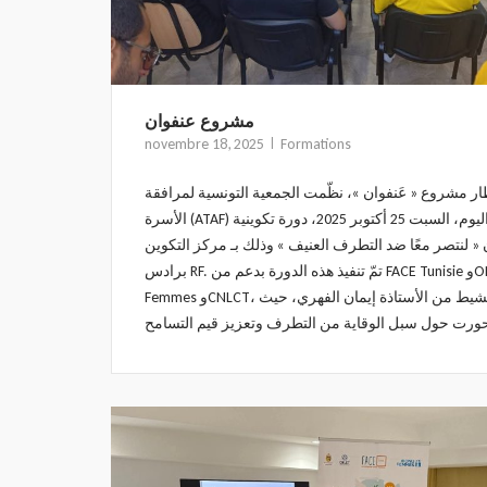
مشروع عنفوان
novembre 18, 2025
Formations
ر مشروع « عَنفوان »، نظّمت الجمعية التونسية لمرافقة
الأسرة (ATAF) اليوم، السبت 25 أكتوبر 2025، دورة تكوينية
 « لنتصر معًا ضد التطرف العنيف » وذلك بـ مركز التكوين
برادس RF. تمّ تنفيذ هذه الدورة بدعم من FACE Tunisie وONU
Femmes وCNLCT، وبتنشيط من الأستاذة إيمان الفهري، حيث